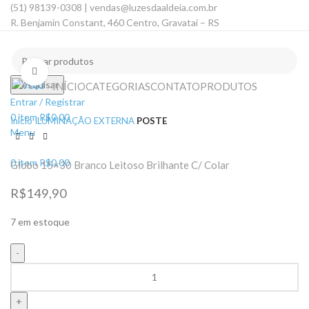
(51) 98139-0308 | vendas@luzesdaaldeia.com.br
R. Benjamin Constant, 460 Centro, Gravataí – RS
Clique para ampliar
Pesquisar
INÍCIO
CATEGORIAS
CONTATO
PRODUTOS
Entrar / Registrar
0
item
R$
0,00
Início
ILUMINAÇÃO EXTERNA
POSTE
Menu
0
item
R$
0,00
Globo 15×30 Branco Leitoso Brilhante C/ Colar
R$
149,90
7 em estoque