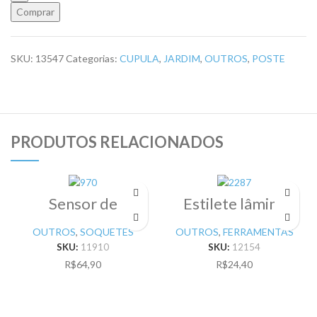
Comprar
SKU:
13547
Categorias:
CUPULA
,
JARDIM
,
OUTROS
,
POSTE
PRODUTOS RELACIONADOS
Sensor de
Estilete lâmina
Presença teto
18mm Profissional
Microcontrolado
OUTROS
,
SOQUETES
OUTROS
,
FERRAMENTAS
Soquete E27
SKU:
11910
SKU:
12154
Bivolt
R$
64,90
R$
24,40