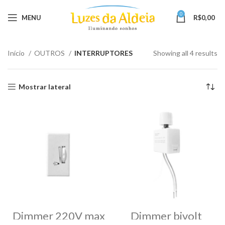
0
MENU
R$
0,00
Início
OUTROS
INTERRUPTORES
Showing all 4 results
Mostrar lateral
Dimmer 220V max
Dimmer bivolt
400W p/lâmpada
200W/300W