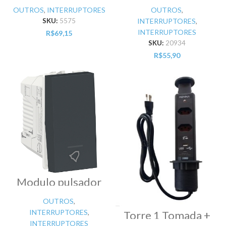
incandescente
OUTROS
,
INTERRUPTORES
OUTROS
,
SKU:
5575
INTERRUPTORES
,
INTERRUPTORES
R$
69,15
SKU:
20934
R$
55,90
Modulo pulsador
campainha 10A
250V 1M Grafite
OUTROS
,
Orion
INTERRUPTORES
,
Torre 1 Tomada +
2 USB 3500W 16A
INTERRUPTORES