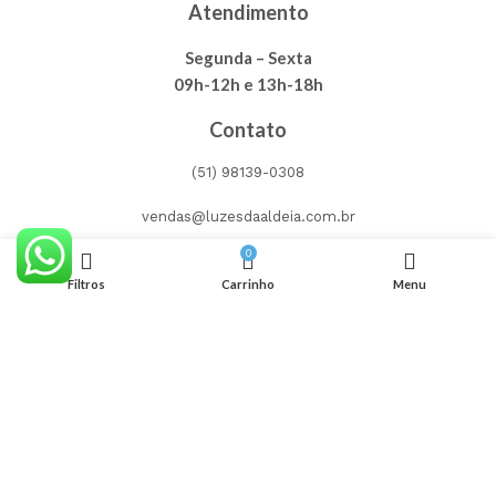
Atendimento
Segunda – Sexta
09h-12h e 13h-18h
Contato
(51) 98139-0308
vendas@luzesdaaldeia.com.br
0
Filtros
Carrinho
Menu
Compra segura
Onde estamos
R. Benjamin Constant, 460 Centro, Gravataí – RS