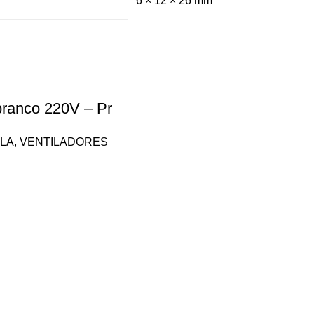
6 × 12 × 26 mm
branco 220V – Pr
LA
,
VENTILADORES