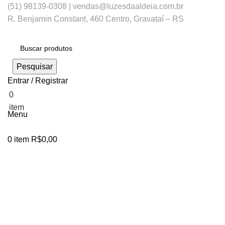
(51) 98139-0308 | vendas@luzesdaaldeia.com.br
R. Benjamin Constant, 460 Centro, Gravataí – RS
Pesquisar
Entrar / Registrar
0
R$
0,00
item
Menu
0
item
R$
0,00
Clique para ampliar