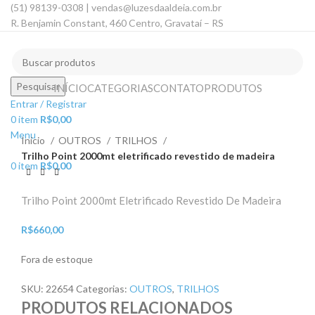
(51) 98139-0308 | vendas@luzesdaaldeia.com.br
R. Benjamin Constant, 460 Centro, Gravataí – RS
Pesquisar
INÍCIO
CATEGORIAS
CONTATO
PRODUTOS
Entrar / Registrar
ESGO
0
item
R$
0,00
TADO
Clique para ampliar
Menu
Início
OUTROS
TRILHOS
Trilho Point 2000mt eletrificado revestido de madeira
0
item
R$
0,00
Trilho Point 2000mt Eletrificado Revestido De Madeira
R$
660,00
Fora de estoque
SKU:
22654
Categorias:
OUTROS
,
TRILHOS
PRODUTOS RELACIONADOS