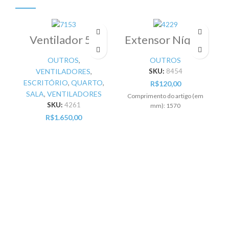
Ventilador 54
Extensor Níquel
the Caribbean
**
Breeze 5 pás
OUTROS
,
OUTROS
bronze 220V –
VENTILADORES
,
SKU:
8454
Pr
ESCRITÓRIO
,
QUARTO
,
R$
120,00
SALA
,
VENTILADORES
Comprimento do artigo (em
SKU:
4261
mm): 1570
R$
1.650,00