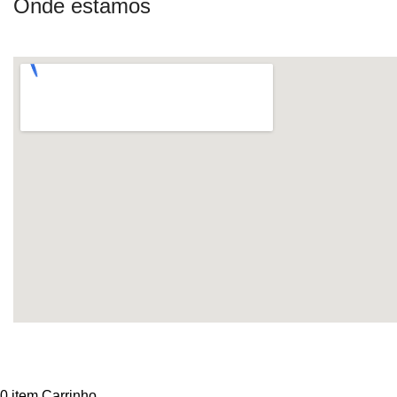
Onde estamos
0
item
Carrinho