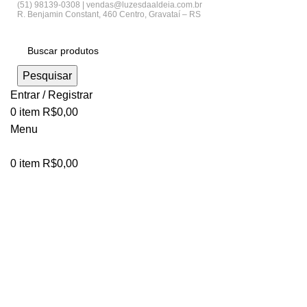
(51) 98139-0308 | vendas@luzesdaaldeia.com.br
R. Benjamin Constant, 460 Centro, Gravataí – RS
Pesquisar
Entrar / Registrar
0
item
R$
0,00
Menu
0
item
R$
0,00
Clique para ampliar