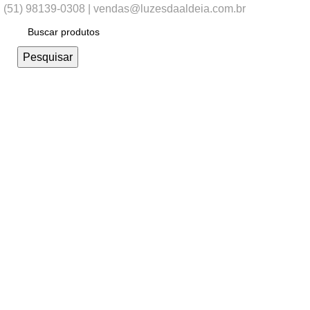
(51) 98139-0308 | vendas@luzesdaaldeia.com.br
Pesquisar
Esgotado
Clique para ampliar