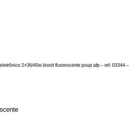
trônico 2×36/40w bivolt fluorescente poup afp – ref. 03344 – i
scente