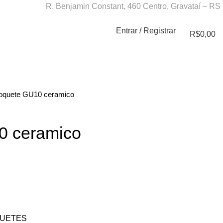
R. Benjamin Constant, 460 Centro, Gravataí – RS
Entrar / Registrar
R$
0,00
oquete GU10 ceramico
0 ceramico
UETES