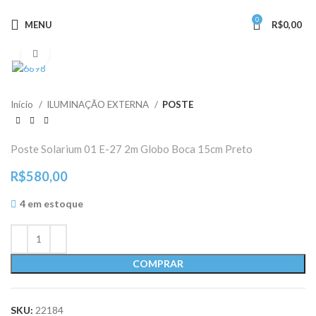
0
MENU
R$
0,00
Clique para ampliar
Início
ILUMINAÇÃO EXTERNA
POSTE
Poste Solarium 01 E-27 2m Globo Boca 15cm Preto
R$
580,00
4 em estoque
COMPRAR
SKU:
22184