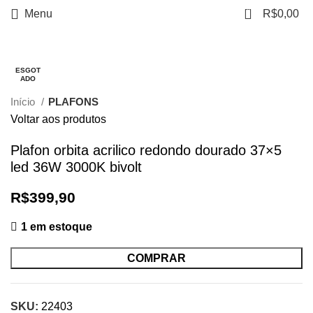
0
Menu
R$
0,00
Clique para ampliar
ESGOT
ESGOT
ADO
ADO
Início
PLAFONS
Voltar aos produtos
Plafon orbita acrilico redondo dourado 37×5
led 36W 3000K bivolt
R$
399,90
1 em estoque
COMPRAR
SKU:
22403