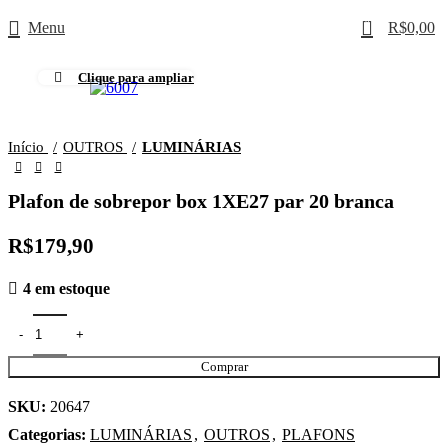
0
Menu
R$
0,00
Clique para ampliar
Início
OUTROS
LUMINÁRIAS
Plafon de sobrepor box 1XE27 par 20 branca
R$
179,90
4 em estoque
Comprar
SKU:
20647
Categorias:
LUMINÁRIAS
,
OUTROS
,
PLAFONS