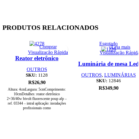
PRODUTOS RELACIONADOS
Esgotado
Comprar
Leia mais
Visualização Rápida
Visualização Rápid
Reator eletrônico
2X36/40 bivolt- Pr
Luminária de mesa Led
Barcelona 3W 3000K
OUTROS
preta
SKU:
1128
OUTROS
,
LUMINÁRIAS
SKU:
12846
R$
26,90
R$
349,90
Altura: 4cmLargura: 5cmComprimento:
10cmDetalhes: reator eletrônico
2×36/40w bivolt fluorescente poup afp –
ref. 03344 – intral aplicação: instalações
profissionais como