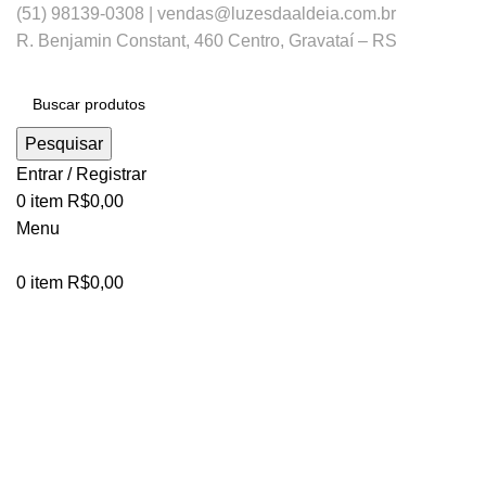
(51) 98139-0308 | vendas@luzesdaaldeia.com.br
R. Benjamin Constant, 460 Centro, Gravataí – RS
Pesquisar
Entrar / Registrar
0
item
R$
0,00
Menu
0
item
R$
0,00
Esgotado
Clique para ampliar