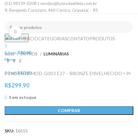
(51) 98139-0308 | vendas@luzesdaaldeia.com.br
R. Benjamin Constant, 460 Centro, Gravataí – RS
Clique para ampliar
Pesquisar
INÍCIO
CATEGORIAS
CONTATO
PRODUTOS
0
item
R$
0,00
Início
OUTROS
LUMINÁRIAS
Menu
0
item
R$
0,00
PENDENTE MOD. G003 E27 – BRONZE ENVELHECIDO = Pr
R$
299,90
1 em estoque
COMPRAR
SKU:
16555