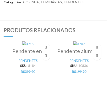
Categorias:
COZINHA
,
LUMINÁRIAS
,
PENDENTES
PRODUTOS RELACIONADOS
Pendente em
Pendente aluminio
metal cromado
led 1X1W bivolt=
1XE27 16cm = Pr
Pr
PENDENTES
PENDENTES
– 50%
SKU:
8184
SKU:
10836
R$
399,90
R$
199,90