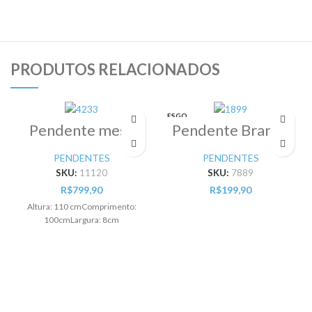
PRODUTOS RELACIONADOS
ESGO
TADO
Pendente mesa
Pendente Branco
Led Aina 1X20W –
1 lâmpada E27 –
Pr
Pr
PENDENTES
PENDENTES
SKU:
11120
SKU:
7889
R$
799,90
R$
199,90
Altura: 110 cmComprimento:
100cmLargura: 8cm