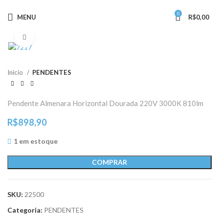
0
MENU
R$
0,00
Clique para ampliar
Início
PENDENTES
Pendente Almenara Horizontal Dourada 220V 3000K 810lm
R$
898,90
1 em estoque
COMPRAR
SKU:
22500
Categoria:
PENDENTES