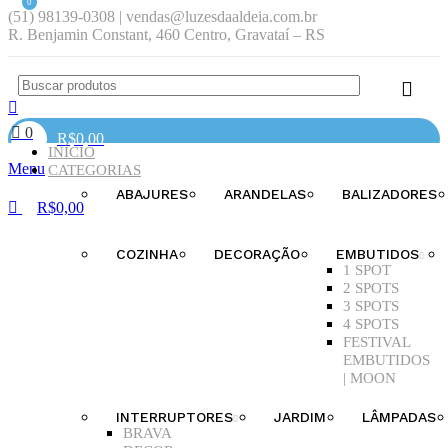
0
(51) 98139-0308 | vendas@luzesdaaldeia.com.br
R. Benjamin Constant, 460 Centro, Gravataí – RS
0
R$
0,00
INÍCIO
Menu
CATEGORIAS
ABAJURES
ARANDELAS
BALIZADORES
R$
0,00
COZINHA
DECORAÇÃO
EMBUTIDOS
1 SPOT
2 SPOTS
3 SPOTS
4 SPOTS
FESTIVAL
EMBUTIDOS
| MOON
INTERRUPTORES
JARDIM
LÂMPADAS
BRAVA