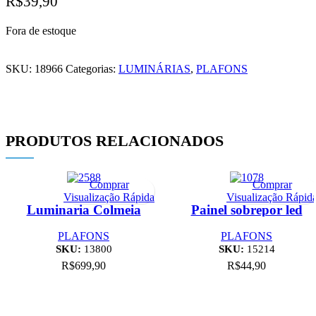
R$
39,90
Fora de estoque
SKU:
18966
Categorias:
LUMINÁRIAS
,
PLAFONS
PRODUTOS RELACIONADOS
Comprar
Comprar
Visualização Rápida
Visualização Rápid
Luminaria Colmeia
Painel sobrepor led
C450 X L390 X A150
20W 210X210 6500K
MM – Pr
135lm bivolt= Pr
PLAFONS
PLAFONS
SKU:
13800
SKU:
15214
R$
699,90
R$
44,90