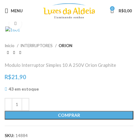
0
MENU
R$
0,00
Clique para ampliar
Início
INTERRUPTORES
ORION
Modulo Interruptor Simples 10 A 250V Orion Graphite
R$
21,90
43 em estoque
COMPRAR
SKU:
14884