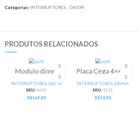
Categorias:
INTERRUPTORES
,
ORION
PRODUTOS RELACIONADOS
Modulo dimer
Placa Cega 4×4 c/
220V 400W
Suporte pré-corte
carbono metalico
Branco Brava
INTERRUPTORES
,
DELTA
INTERRUPTORES
,
BRAVA
preto Delta
(572000)
SKU:
8646
SKU:
9221
R$
169,80
R$
13,90