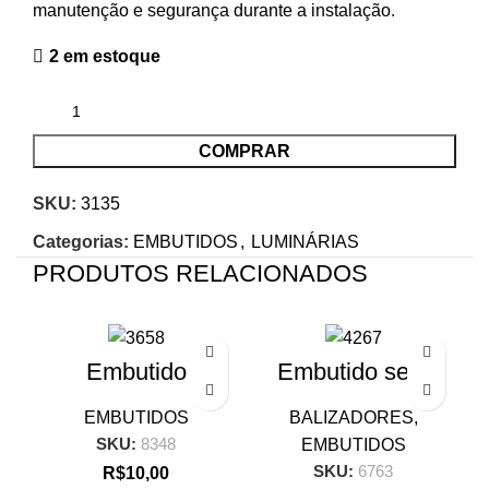
manutenção e segurança durante a instalação.
2 em estoque
COMPRAR
SKU:
3135
Categorias:
EMBUTIDOS
,
LUMINÁRIAS
PRODUTOS RELACIONADOS
Embutido
Embutido sem
SMR16RDA
grade BR = Pr
redondo MR 16
EMBUTIDOS
BALIZADORES
,
articulado branco
SKU:
8348
EMBUTIDOS
– Pr
SKU:
6763
R$
10,00