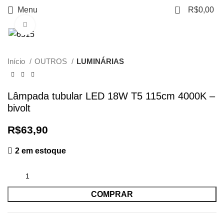
0
Menu
R$
0,00
Clique para ampliar
Início
OUTROS
LUMINÁRIAS
Lâmpada tubular LED 18W T5 115cm 4000K –
bivolt
R$
63,90
2 em estoque
COMPRAR