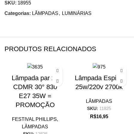
SKU:
18955
Categorias:
LÂMPADAS
,
LUMINÁRIAS
PRODUTOS RELACIONADOS
Lâmpada par 20
Lâmpada Espiral
CDMR 30° 830
25w/220v 2700k
E27 35W =
LÂMPADAS
PROMOÇÃO
SKU:
11825
R$
16,95
FESTIVAL PHILLIPS
,
LÂMPADAS
SKU:
12828