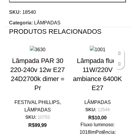
SKU:
18540
Categoria:
LÂMPADAS
PRODUTOS RELACIONADOS
Lâmpada PAR 30
Lâmpada fluor
220-240v 12w E27
11W/220V
24D2700k dimer =
ambiance 6400K
Pr
E27
FESTIVAL PHILLIPS
,
LÂMPADAS
SKU:
12544
LÂMPADAS
SKU:
10793
R$
10,00
Fluxo luminoso:
R$
99,99
1018lmPotência: