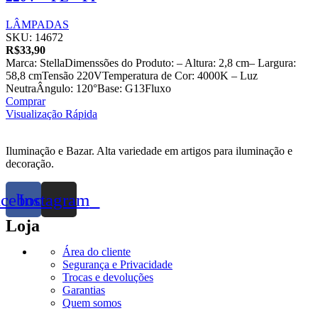
LÂMPADAS
SKU:
14672
R$
33,90
Marca: StellaDimenssões do Produto: – Altura: 2,8 cm– Largura:
58,8 cmTensão 220VTemperatura de Cor: 4000K – Luz
NeutraÂngulo: 120°Base: G13Fluxo
Comprar
Visualização Rápida
Iluminação e Bazar. Alta variedade em artigos para iluminação e
decoração.
acebook
Instagram
Loja
Área do cliente
Segurança e Privacidade
Trocas e devoluções
Garantias
Quem somos