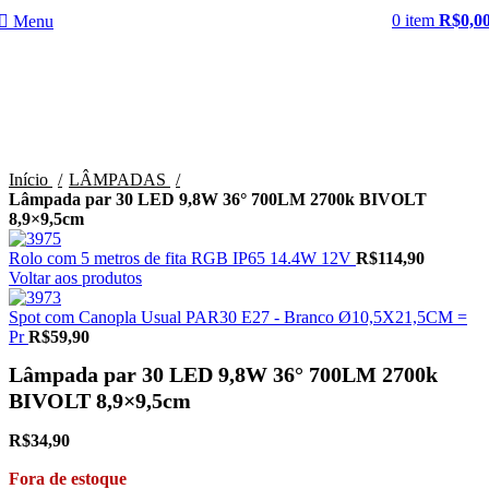
0
item
R$
0,0
Menu
Esgotado
Clique para ampliar
Início
LÂMPADAS
Lâmpada par 30 LED 9,8W 36° 700LM 2700k BIVOLT
8,9×9,5cm
Rolo com 5 metros de fita RGB IP65 14.4W 12V
R$
114,90
Voltar aos produtos
Spot com Canopla Usual PAR30 E27 - Branco Ø10,5X21,5CM =
Pr
R$
59,90
Lâmpada par 30 LED 9,8W 36° 700LM 2700k
BIVOLT 8,9×9,5cm
R$
34,90
Fora de estoque