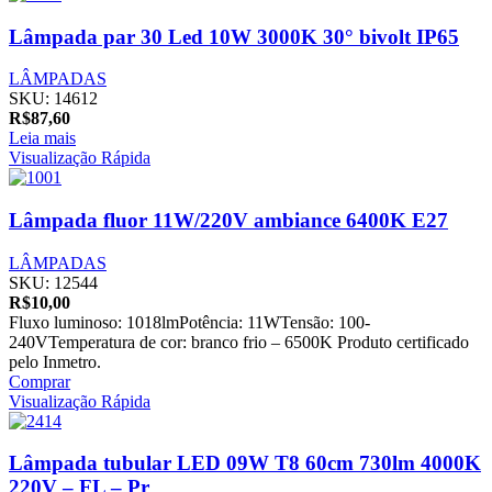
Lâmpada par 30 Led 10W 3000K 30° bivolt IP65
LÂMPADAS
SKU:
14612
R$
87,60
Leia mais
Visualização Rápida
Lâmpada fluor 11W/220V ambiance 6400K E27
LÂMPADAS
SKU:
12544
R$
10,00
Fluxo luminoso: 1018lmPotência: 11WTensão: 100-
240VTemperatura de cor: branco frio – 6500K Produto certificado
pelo Inmetro.
Comprar
Visualização Rápida
Lâmpada tubular LED 09W T8 60cm 730lm 4000K
220V – FL – Pr