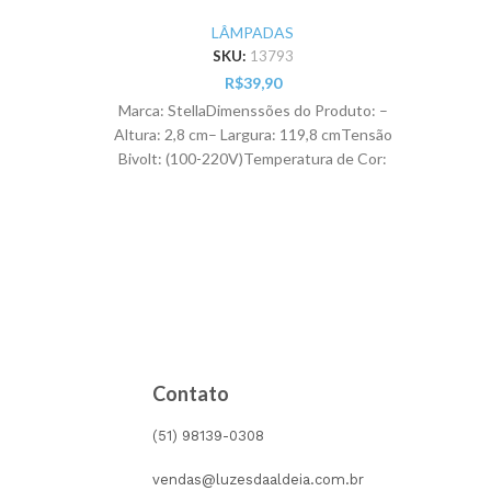
 clara
20W T8 120cm 6500k
27
1800LM – Pr
LÂMPADAS
SKU:
13793
R$
39,90
Marca: StellaDimenssões do Produto: –
Mar
Altura: 2,8 cm– Largura: 119,8 cmTensão
Produt
Bivolt: (100-220V)Temperatura de Cor:
Compr
6500K – Luz FriaÂngulo: 240°Base:
240
Contato
(51) 98139-0308
vendas@luzesdaaldeia.com.br