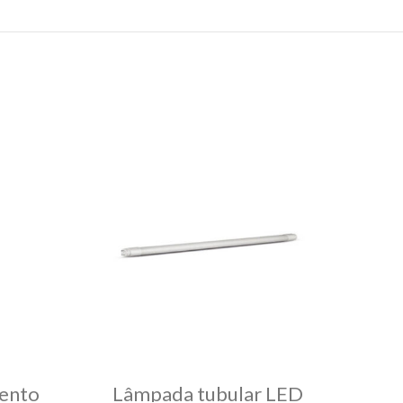
ESGO
TADO
mento
Lâmpada tubular LED
Lâ