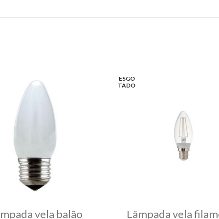
ESGO
TADO
mpada vela balão
Lâmpada vela fila