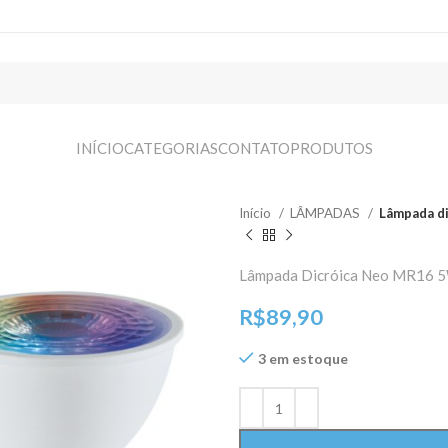
INÍCIO
CATEGORIAS
CONTATO
PRODUTOS
Início
LÂMPADAS
Lâmpada d
Lâmpada Dicróica Neo MR16 
R$
89,90
3 em estoque