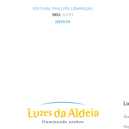
240v 12w E27 24D2700k
40W
dimer = Pr
FESTIVAL PHILLIPS
,
LÂMPADAS
SKU:
10793
R$
99,99
Lo
Áre
Se