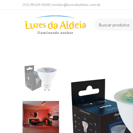
(51) 98139-0308 | vendas@luzesdaaldeia.com.br