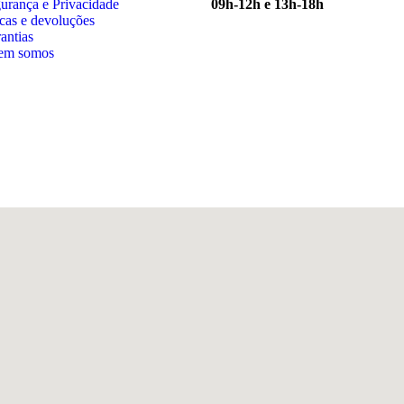
urança e Privacidade
09h-12h e 13h-18h
cas e devoluções
antias
em somos