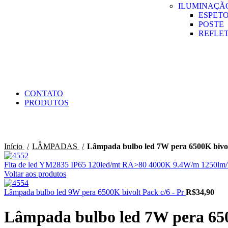
ILUMINAÇÃ
ESPET
POSTE
REFLE
CONTATO
PRODUTOS
Clique para ampliar
Início
LÂMPADAS
Lâmpada bulbo led 7W pera 6500K bivol
Fita de led YM2835 IP65 120led/mt RA>80 4000K 9.4W/m 1250l
Voltar aos produtos
Lâmpada bulbo led 9W pera 6500K bivolt Pack c/6 - Pr
R$
34,90
Lâmpada bulbo led 7W pera 650