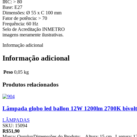
IRC: > 80
Base: E27
Dimensões: Ø 55 x C 100 mm
Fator de potência: > 70
Frequência: 60 Hz
Selo de Acreditação INMETRO
imagens meramente ilustrativas.
Informação adicional
Informação adicional
Peso
0,05 kg
Produtos relacionados
Lâmpada globo led ballon 12W 1200lm 2700K bivolt
LÂMPADAS
SKU:
15094
R$
51,90
Marca: OuroluxDimenssões do Produto: – Altura: 15 cm– Largura: 