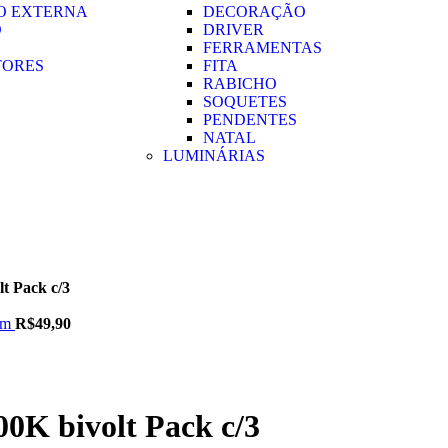
O EXTERNA
DECORAÇÃO
O
DRIVER
FERRAMENTAS
TORES
FITA
RABICHO
SOQUETES
PENDENTES
NATAL
LUMINÁRIAS
t Pack c/3
m/m
R$
49,90
0K bivolt Pack c/3