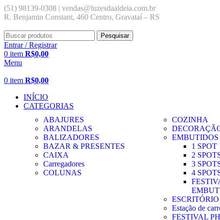
(51) 98139-0308 | vendas@luzesdaaldeia.com.br
R. Benjamin Constant, 460 Centro, Gravataí – RS
Pesquisar
Entrar / Registrar
0
item
R$
0,00
Menu
0
item
R$
0,00
INÍCIO
CATEGORIAS
ABAJURES
COZINHA
ARANDELAS
DECORAÇÃ
BALIZADORES
EMBUTIDOS
BAZAR & PRESENTES
1 SPOT
CAIXA
2 SPOT
Carregadores
3 SPOT
COLUNAS
4 SPOT
FESTIV
EMBUT
ESCRITÓRIO
Estação de car
FESTIVAL PH