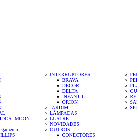
INTERRUPTORES
PE
O
BRAVA
PE
DECOR
PL
DELTA
QU
S
INFANTIL
RE
S
ORION
SA
S
JARDIM
SP
AL
LÂMPADAS
IDOS | MOON
LUSTRE
NOVIDADES
regamento
OUTROS
ILLIPS
CONECTORES