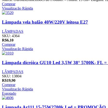
Comprar
Visualização Rápida
Lâmpada vela balão 40W/220V leitosa E27
LÂMPADAS
SKU:
4364
R$
6,10
Comprar
Visualização Rápida
Lâmpada dicróica GU10 Led 3,5W 38° 5700K- FL =
LÂMPADAS
SKU:
13804
R$
19,90
Comprar
Visualização Rápida
Esgotado
Lâmpada Ar111 15-75W2700k Led = PROMOÇÃO