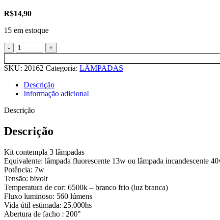
R$
14,90
15 em estoque
SKU:
20162
Categoria:
LÂMPADAS
Descrição
Informação adicional
Descrição
Descrição
Kit contempla 3 lâmpadas
Equivalente: lâmpada fluorescente 13w ou lâmpada incandescente 4
Potência: 7w
Tensão: bivolt
Temperatura de cor: 6500k – branco frio (luz branca)
Fluxo luminoso: 560 lúmens
Vida útil estimada: 25.000hs
Abertura de facho : 200°