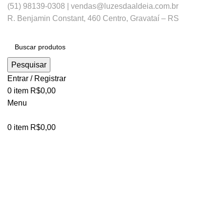
(51) 98139-0308 | vendas@luzesdaaldeia.com.br
R. Benjamin Constant, 460 Centro, Gravataí – RS
Pesquisar
Entrar / Registrar
0
item
R$
0,00
Menu
0
item
R$
0,00
Clique para ampliar