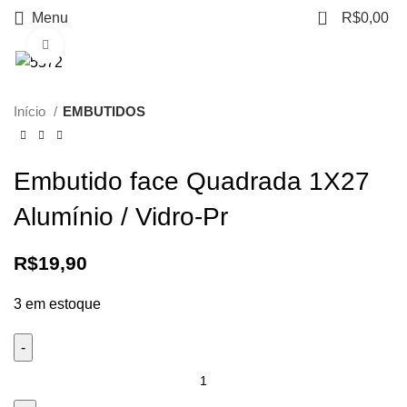
0
Menu
R$
0,00
Clique para ampliar
Início
EMBUTIDOS
Embutido face Quadrada 1X27
Alumínio / Vidro-Pr
R$
19,90
3 em estoque