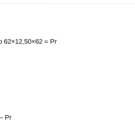
o 62×12,50×62 = Pr
– Pr