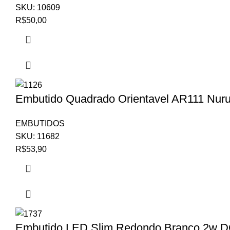
SKU:
10609
R$
50,00
Embutido Quadrado Orientavel AR111 Nur
EMBUTIDOS
SKU:
11682
R$
53,90
Embutido LED Slim Redondo Branco 2w DC