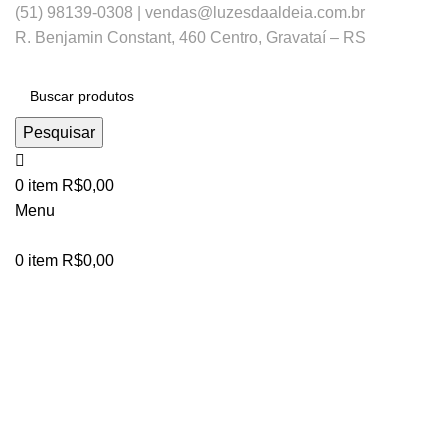
(51) 98139-0308 | vendas@luzesdaaldeia.com.br
R. Benjamin Constant, 460 Centro, Gravataí – RS
Pesquisar
0
item
R$
0,00
Menu
0
item
R$
0,00
Clique para ampliar