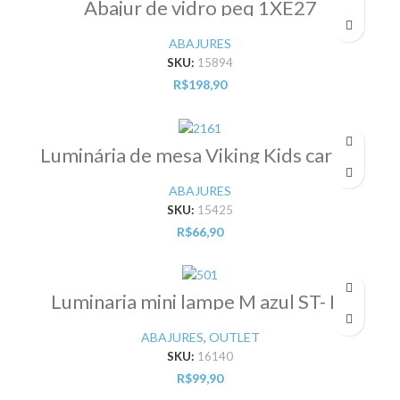
Abajur de vidro peq 1XE27
ABAJURES
SKU:
15894
R$
198,90
Luminária de mesa Viking Kids carros
1XE27 40W – Pr
ABAJURES
SKU:
15425
R$
66,90
Luminaria mini lampe M azul ST- Pr
ABAJURES
,
OUTLET
SKU:
16140
R$
99,90