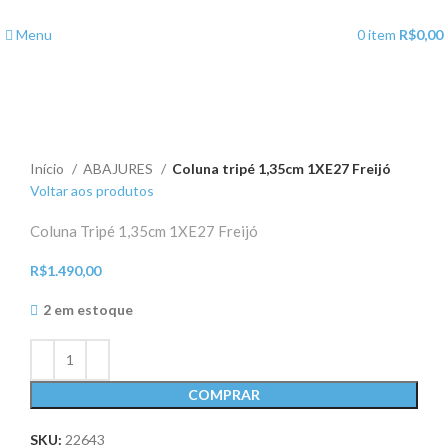
Menu
0
item
R$
0,00
Clique para ampliar
Início
ABAJURES
Coluna tripé 1,35cm 1XE27 Freijó
Voltar aos produtos
Coluna Tripé 1,35cm 1XE27 Freijó
R$
1.490,00
2 em estoque
COMPRAR
SKU:
22643