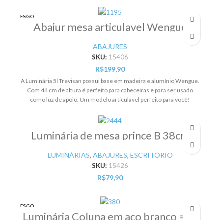
ESGO
TADO
Abajur mesa articulavel Wengue
44X35cm = Pr
ABAJURES
SKU:
15406
R$
199,90
A Luminária 5l Trevisan possui base em madeira e alumínio Wengue.
Com 44 cm de altura é perfeito para cabeceiras e para ser usado
como luz de apoio. Um modelo articulável perfeito para você!
Luminária de mesa prince B 38cm
1XE27 60W branco – Pr
LUMINÁRIAS
,
ABAJURES
,
ESCRITÓRIO
SKU:
15426
R$
79,90
ESGO
TADO
Luminária Coluna em aço branco = Pr