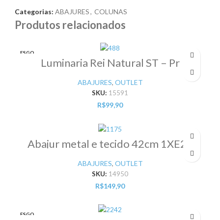
Categorias:
ABAJURES
,
COLUNAS
Produtos relacionados
ESGO
TADO
Luminaria Rei Natural ST – Pr
ABAJURES
,
OUTLET
SKU:
15591
R$
99,90
Abajur metal e tecido 42cm 1XE27
azul – Pr
ABAJURES
,
OUTLET
SKU:
14950
R$
149,90
ESGO
TADO