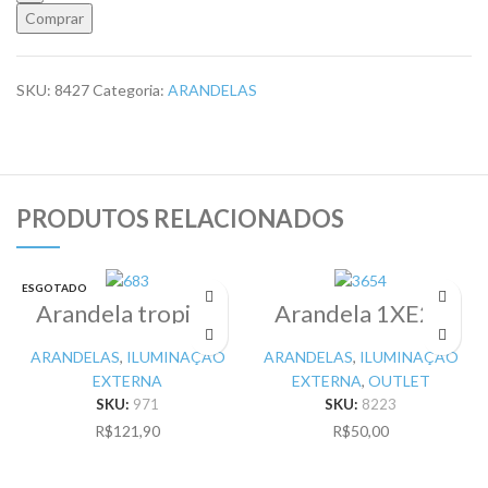
Comprar
SKU:
8427
Categoria:
ARANDELAS
PRODUTOS RELACIONADOS
ESGOTADO
Arandela tropical
Arandela 1XE27
branca – Pr
100W Aluminio
Preto – Pr
ARANDELAS
,
ILUMINAÇÃO
ARANDELAS
,
ILUMINAÇÃO
EXTERNA
EXTERNA
,
OUTLET
SKU:
971
SKU:
8223
R$
121,90
R$
50,00