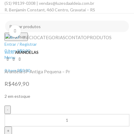
(51) 98139-0308 | vendas@luzesdaaldeia.com.br
R. Benjamin Constant, 460 Centro, Gravataí – RS
Clique para ampliar
Pesquisar
INÍCIO
CATEGORIAS
CONTATO
PRODUTOS
Entrar / Registrar
0
item
R$
0,00
Início
ARANDELAS
Menu
0
item
R$
0,00
Arandela SP Antiga Pequena – Pr
R$
469,90
2 em estoque