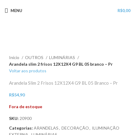
MENU
R$
0,00
Esgotado
Clique para ampliar
Início
OUTROS
LUMINÁRIAS
Arandela slim 2 frisos 12X12X4 G9 BL 05 branco – Pr
Voltar aos produtos
Arandela Slim 2 Frisos 12X12X4 G9 BL 05 Branco – Pr
R$
54,90
Fora de estoque
SKU:
20900
Categorias:
ARANDELAS
,
DECORAÇÃO
,
ILUMINAÇÃO
EXTERNA
,
LUMINÁRIAS