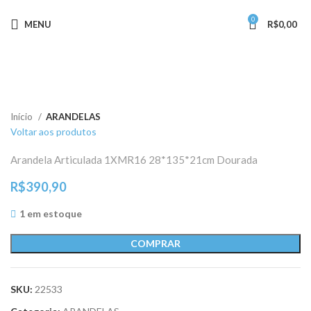
0
MENU
R$
0,00
Clique para ampliar
Início
ARANDELAS
Voltar aos produtos
Arandela Articulada 1XMR16 28*135*21cm Dourada
R$
390,90
1 em estoque
COMPRAR
SKU:
22533