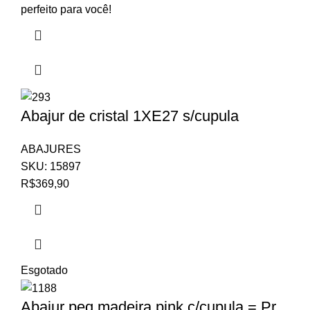
perfeito para você!
Abajur de cristal 1XE27 s/cupula
ABAJURES
SKU:
15897
R$
369,90
Esgotado
Abajur peq madeira pink c/cupula = Pr