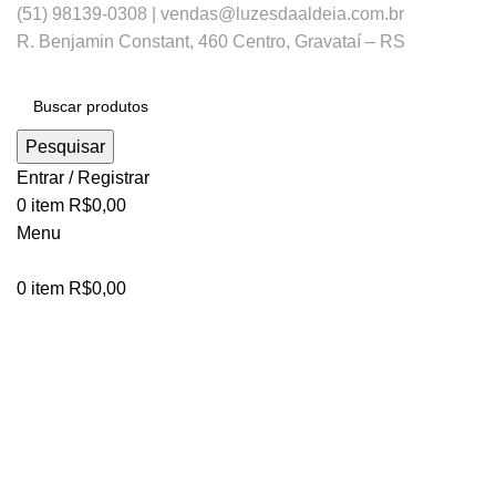
(51) 98139-0308 | vendas@luzesdaaldeia.com.br
R. Benjamin Constant, 460 Centro, Gravataí – RS
Pesquisar
Entrar / Registrar
0
item
R$
0,00
Menu
0
item
R$
0,00
Clique para ampliar